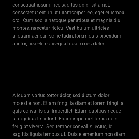
consequat ipsum, nec sagittis dolor sit amet,
consectetur elit. In ut ullamcorper leo, eget euismod
orci. Cum sociis natoque penatibus et magnis dis
montes, nascetur ridicu. Vestibulum ultricies
aliquam aenean sollicitudin, lorem quis bibendum
auctor, nisi elit consequat ipsum nec dolor.
WordPress themes can easily be
adapted to fit the needs of
beauty businesses.
Aliquam varius tortor dolor, sed dictum dolor
molestie non. Etiam fringilla diam at lorem fringilla,
quis convallis dui imperdiet. Etiam dapibus neque
ut dapibus tincidunt. Etiam imperdiet turpis quis
feugiat viverra. Sed tempor convallis lectus, id
sagittis ligula tempus ut. Duis elementum non diam