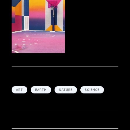
Social Study, Your
Creative Side
Tags
ART
EARTH
NATURE
SCIENCE