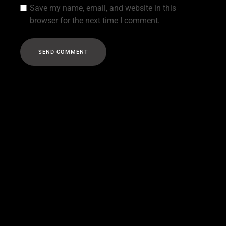
Save my name, email, and website in this
browser for the next time I comment.
S
E
N
D
C
O
M
M
E
N
T
S
E
N
D
C
O
M
M
E
N
T
NEXT
Categories
ART
(3)
ARTICLE
(1)
DESIGN
(2)