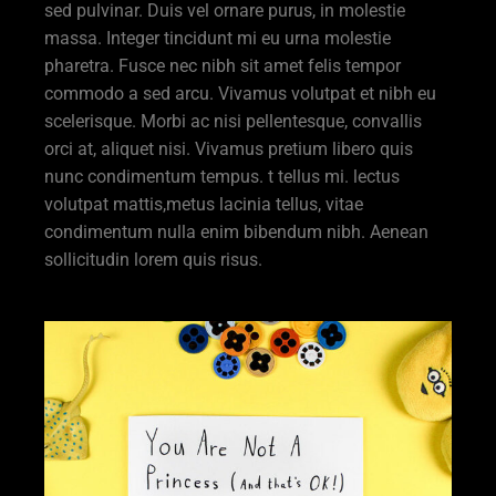
sed pulvinar. Duis vel ornare purus, in molestie
massa. Integer tincidunt mi eu urna molestie
pharetra. Fusce nec nibh sit amet felis tempor
commodo a sed arcu. Vivamus volutpat et nibh eu
scelerisque. Morbi ac nisi pellentesque, convallis
orci at, aliquet nisi. Vivamus pretium libero quis
nunc condimentum tempus. t tellus mi. lectus
volutpat mattis,metus lacinia tellus, vitae
condimentum nulla enim bibendum nibh. Aenean
sollicitudin lorem quis risus.