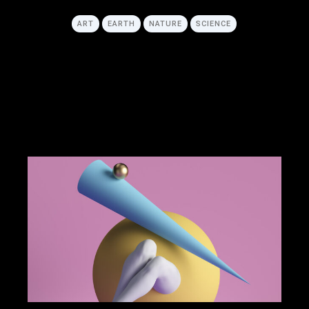
ART
EARTH
NATURE
SCIENCE
R
E
A
D
M
O
R
E
R
E
A
D
M
O
R
E