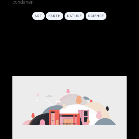
condimen
ART
EARTH
NATURE
SCIENCE
R
E
A
D
M
O
R
E
R
E
A
D
M
O
R
E