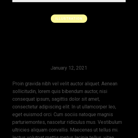
ILLUSTRATION
The New Way by
Suzane Lorens
January 12, 2021
Proin gravida nibh vel velit auctor aliquet. Aenean
sollicitudin, lorem quis bibendum auctor, nisi
consequat ipsum, sagittis dolor sit amet,
consectetur adipiscing elit. In ut ullamcorper leo,
eget euismod orci. Cum sociis natoque magnis
parturiemontes, nascetur ridiculus mus. Vestibulum
ultricies aliquam convallis. Maecenas ut tellus mi.
lectus volutpat mattis,metus lacinia tellus, vitae